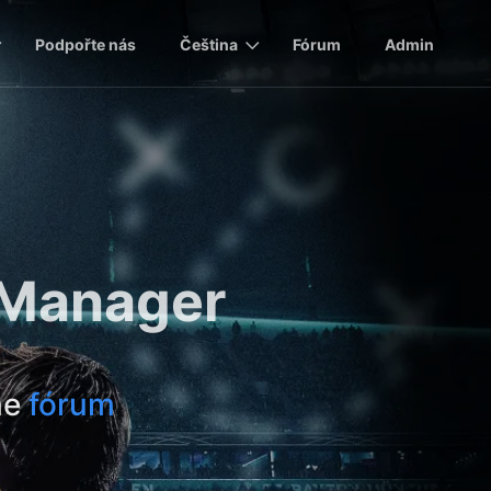
Podpořte nás
Čeština
Fórum
Admin
l Manager
me
fórum