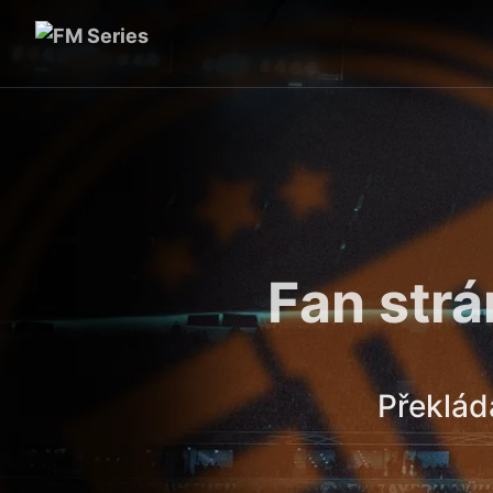
Fan strá
Překlá