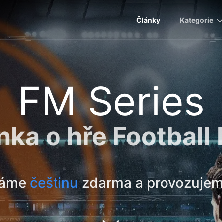
Články
Kategorie
FM Series
nka o hře Footbal
dáme
češtinu
zdarma a provozuje